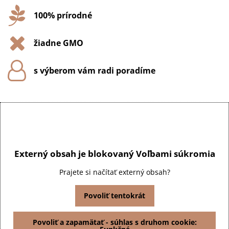
100% prírodné
žiadne GMO
s výberom vám radi poradíme
Externý obsah je blokovaný Voľbami súkromia
Prajete si načítať externý obsah?
Povoliť tentokrát
Povoliť a zapamätať - súhlas s druhom cookie: