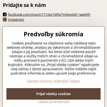
Pridajte sa k nám
facebook.com/share/1712gcYdF6/?mibextid´=wwXlfr
Instagram
Máte otázku?
Predvoľby súkromia
zlicha07@gmail.com
*
Cookies používame na zlepšenie vašej návštevy tejto
webovej stránky, analýzu jej výkonnosti a zhromažďovanie
údajov o jej používaní. Na tento účel môžeme použiť
nástroje a služby tretích strán a zhromaždené údaje sa
môžu preniesť k partnerom v EÚ, USA alebo iných
Odoslať
krajinách. Kliknutím na „Prijať všetky cookies“ vyjadrujete
svoj súhlas s týmto spracovaním. Nižšie môžete nájsť
podrobné informácie alebo upraviť svoje preferencie.
Všetko k nákupu
Zásady ochrany osobných údajov
Prijať všetky cookies
©
2026
Copyright
Predvoľby súkromia
Zásady ochrany osobných údajov
Ukázať podrobnosti
Vytvorené pomocou:
BiznisWeb.sk