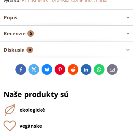
Výrobca:
HL Cosmetics - Izraelská kozmetická značka
Popis
Recenzie
0
Diskusia
0
Facebook
Twitter
Bluesky
Pinterest
Reddit
LinkedIn
WhatsApp
E-
mail
Naše produkty sú
ekologické
vegánske