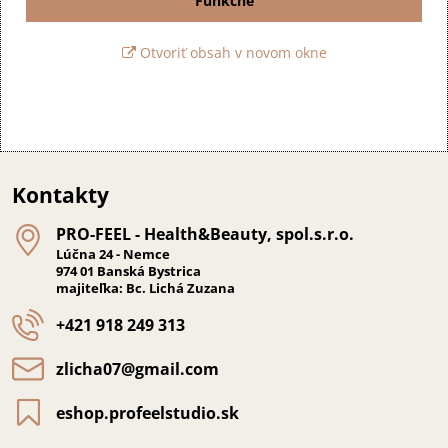
Funkčné
Otvoriť obsah v novom okne
Kontakty
PRO-FEEL - Health&Beauty, spol​.s​.r​.o​.
Lúčna 24 - Nemce
974 01 Banská Bystrica
majiteľka: Bc. Lichá Zuzana
+421 918 249 313
zlicha07​@gmail​.com
eshop​.profeelstudio​.sk