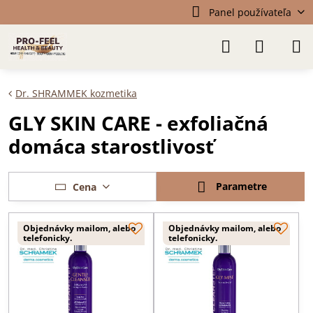
Panel používateľa
Dr. SHRAMMEK kozmetika
GLY SKIN CARE - exfoliačná
domáca starostlivosť
Parametre
Cena
Objednávky mailom, alebo
Objednávky mailom, alebo
telefonicky.
telefonicky.