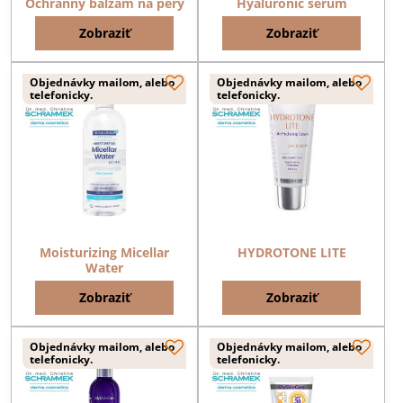
Ochranný balzam na pery
Hyaluronic serum
Zobraziť
Zobraziť
Objednávky mailom, alebo
Objednávky mailom, alebo
telefonicky.
telefonicky.
Moisturizing Micellar
HYDROTONE LITE
Water
Zobraziť
Zobraziť
Objednávky mailom, alebo
Objednávky mailom, alebo
telefonicky.
telefonicky.