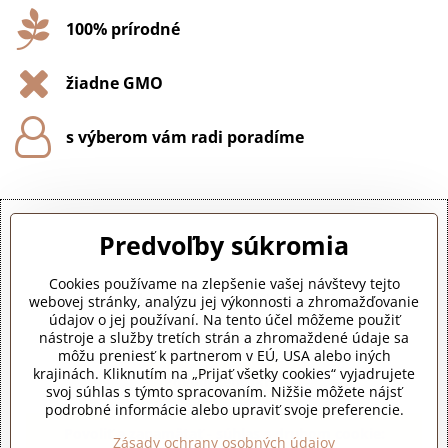
100% prírodné
žiadne GMO
s výberom vám radi poradíme
Predvoľby súkromia
Cookies používame na zlepšenie vašej návštevy tejto
Externý obsah je blokovaný Voľbami súkromia
webovej stránky, analýzu jej výkonnosti a zhromažďovanie
údajov o jej používaní. Na tento účel môžeme použiť
Prajete si načítať externý obsah?
nástroje a služby tretích strán a zhromaždené údaje sa
môžu preniesť k partnerom v EÚ, USA alebo iných
krajinách. Kliknutím na „Prijať všetky cookies“ vyjadrujete
Povoliť tentokrát
svoj súhlas s týmto spracovaním. Nižšie môžete nájsť
podrobné informácie alebo upraviť svoje preferencie.
Povoliť a zapamätať - súhlas s druhom cookie:
Zásady ochrany osobných údajov
Funkčné