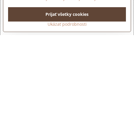
Prijať všetky cookies
Otvoriť obsah v novom okne
Ukázať podrobnosti
Kontakty
PRO-FEEL - Health&Beauty, spol​.s​.r​.o​.
Lúčna 24 - Nemce
974 01 Banská Bystrica
majiteľka: Bc. Lichá Zuzana
+421 918 249 313
zlicha07​@gmail​.com
eshop​.profeelstudio​.sk