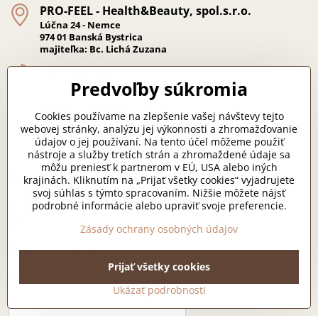
PRO-FEEL - Health&Beauty, spol​.s​.r​.o​.
Lúčna 24 - Nemce
974 01 Banská Bystrica
majiteľka: Bc. Lichá Zuzana
+421 918 249 313
Predvoľby súkromia
zlicha07​@gmail​.com
Cookies používame na zlepšenie vašej návštevy tejto
webovej stránky, analýzu jej výkonnosti a zhromažďovanie
eshop​.profeelstudio​.sk
údajov o jej používaní. Na tento účel môžeme použiť
nástroje a služby tretích strán a zhromaždené údaje sa
môžu preniesť k partnerom v EÚ, USA alebo iných
Pridajte sa k nám
krajinách. Kliknutím na „Prijať všetky cookies“ vyjadrujete
svoj súhlas s týmto spracovaním. Nižšie môžete nájsť
podrobné informácie alebo upraviť svoje preferencie.
facebook.com/share/1712gcYdF6/?mibextid´=wwXlfr
Instagram
Zásady ochrany osobných údajov
Máte otázku?
Prijať všetky cookies
zlicha07@gmail.com
*
Ukázať podrobnosti