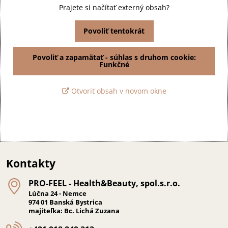
Prajete si načítať externý obsah?
Povoliť tentokrát
Povoliť a zapamätať - súhlas s druhom cookie:
Funkčné
Otvoriť obsah v novom okne
Kontakty
PRO-FEEL - Health&Beauty, spol​.s​.r​.o​.
Lúčna 24 - Nemce
974 01 Banská Bystrica
majiteľka: Bc. Lichá Zuzana