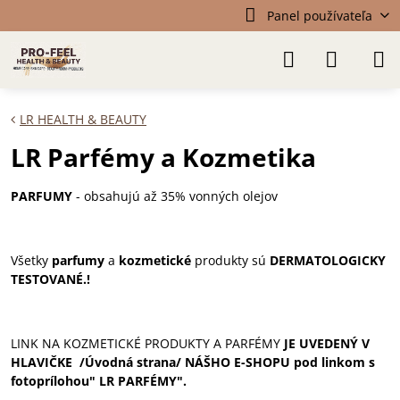
Panel používateľa
LR HEALTH & BEAUTY
LR Parfémy a Kozmetika
PARFUMY
- obsahujú až 35% vonných olejov
Všetky
parfumy
a
kozmetické
produkty sú
DERMATOLOGICKY
TESTOVANÉ.!
LINK NA KOZMETICKÉ PRODUKTY A PARFÉMY
JE UVEDENÝ V
HLAVIČKE /Úvodná strana/ NÁŠHO E-SHOPU pod linkom s
fotoprílohou" LR PARFÉMY".