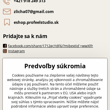
+421 918 249 313
zlicha07​@gmail​.com
eshop​.profeelstudio​.sk
Pridajte sa k nám
facebook.com/share/1712gcYdF6/?mibextid´=wwXlfr
Instagram
Máte otázku?
Predvoľby súkromia
zlicha07@gmail.com
*
Cookies používame na zlepšenie vašej návštevy tejto
webovej stránky, analýzu jej výkonnosti a zhromažďovanie
údajov o jej používaní. Na tento účel môžeme použiť
nástroje a služby tretích strán a zhromaždené údaje sa
môžu preniesť k partnerom v EÚ, USA alebo iných
Odoslať
krajinách. Kliknutím na „Prijať všetky cookies“ vyjadrujete
svoj súhlas s týmto spracovaním. Nižšie môžete nájsť
podrobné informácie alebo upraviť svoje preferencie.