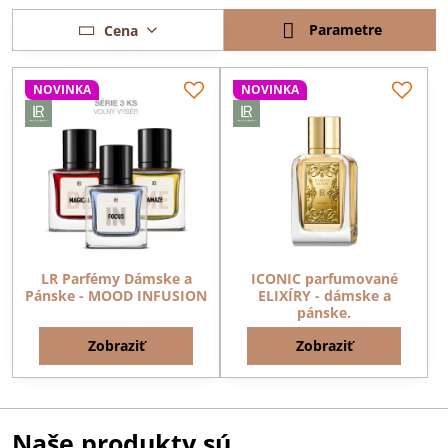
Parametre
Cena
NOVINKA
NOVINKA
LR Parfémy Dámske a
ICONIC parfumované
Pánske - MOOD INFUSION
ELIXÍRY - dámske a
pánske.
Zobraziť
Zobraziť
Naše produkty sú