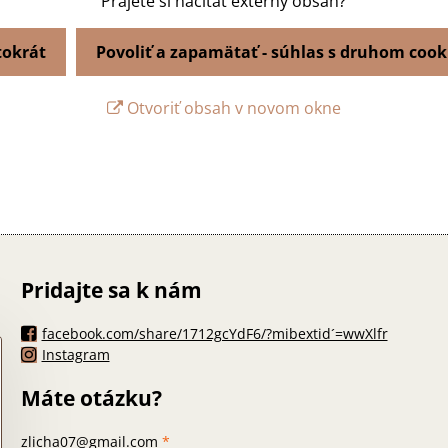
Prajete si načítať externý obsah?
tokrát
Povoliť a zapamätať - súhlas s druhom cook
Otvoriť obsah v novom okne
Pridajte sa k nám
facebook.com/share/1712gcYdF6/?mibextid´=wwXlfr
Instagram
Máte otázku?
zlicha07@gmail.com
*