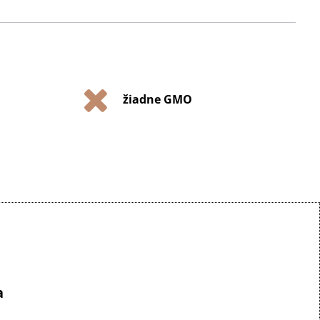
žiadne GMO
a