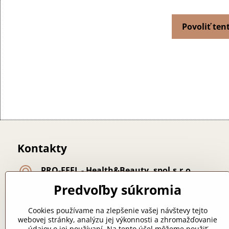
Povoliť ten
Kontakty
PRO-FEEL - Health&Beauty, spol​.s​.r​.o​.
Lúčna 24 - Nemce
Predvoľby súkromia
974 01 Banská Bystrica
majiteľka: Bc. Lichá Zuzana
Cookies používame na zlepšenie vašej návštevy tejto
webovej stránky, analýzu jej výkonnosti a zhromažďovanie
+421 918 249 313
údajov o jej používaní. Na tento účel môžeme použiť