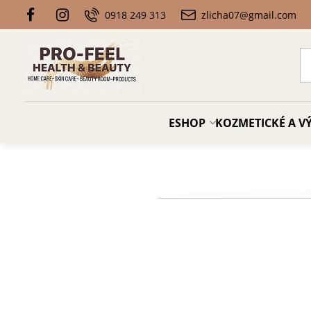
0918 249 313
zlicha07@gmail.com
ESHOP
KOZMETICKÉ A VÝ