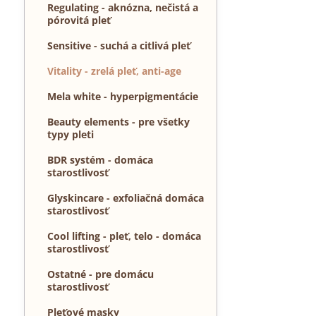
Regulating - aknózna, nečistá a
pórovitá pleť
Sensitive - suchá a citlivá pleť
Vitality - zrelá pleť, anti-age
Mela white - hyperpigmentácie
Beauty elements - pre všetky
typy pleti
BDR systém - domáca
starostlivosť
Glyskincare - exfoliačná domáca
starostlivosť
Cool lifting - pleť, telo - domáca
starostlivosť
Ostatné - pre domácu
starostlivosť
Pleťové masky