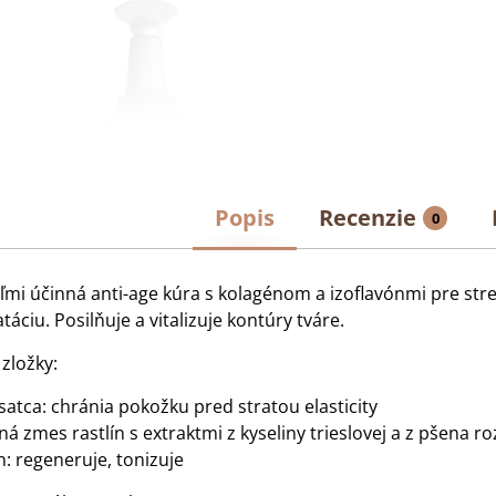
Popis
Recenzie
0
eľmi účinná anti-age kúra s kolagénom a izoflavónmi pre stre
táciu. Posilňuje a vitalizuje kontúry tváre.
zložky:
satca: chránia pokožku pred stratou elasticity
ná zmes rastlín s extraktmi z kyseliny trieslovej a z pšena r
: regeneruje, tonizuje