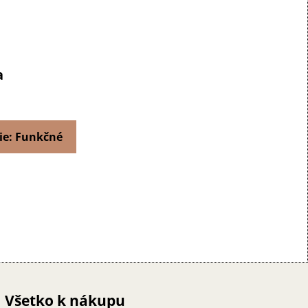
a
ie: Funkčné
Všetko k nákupu