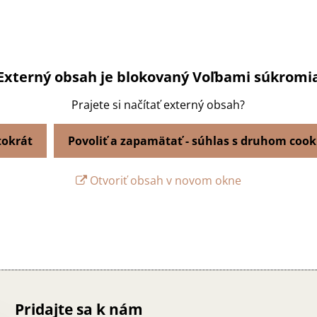
Externý obsah je blokovaný Voľbami súkromi
Prajete si načítať externý obsah?
tokrát
Povoliť a zapamätať - súhlas s druhom cook
Otvoriť obsah v novom okne
Pridajte sa k nám