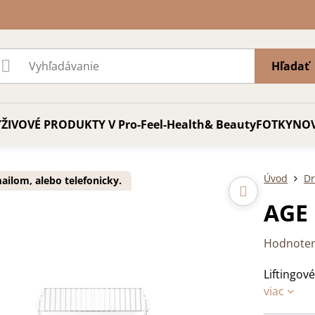
Hľadať
ŽIVOVÉ PRODUKTY V Pro-Feel-Health& Beauty
FOTKY
NO
Úvod
D
ilom, alebo telefonicky.
AGE 
Hodnoten
Liftingov
viac