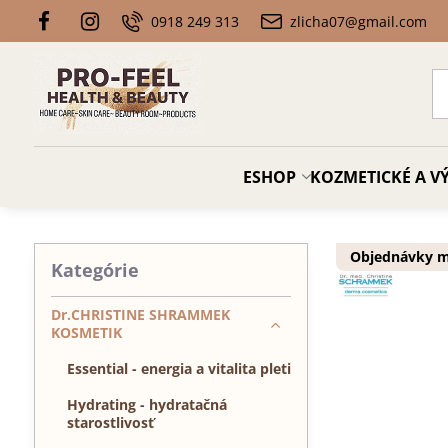
0918 249 313
zlicha07@gmail.com
ESHOP
KOZMETICKÉ A VÝ
Objednávky ma
Kategórie
Dr.CHRISTINE SHRAMMEK
KOSMETIK
Essential - energia a vitalita pleti
Hydrating - hydratačná
starostlivosť