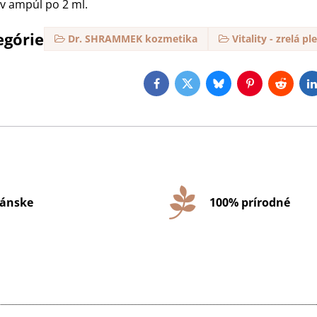
ov ampúl po 2 ml.
egórie
Dr. SHRAMMEK kozmetika
Vitality - zrelá pl
Facebook
Twitter
Bluesky
Pinterest
Reddit
L
ánske
100% prírodné