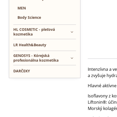
MEN
Body Science
HL COSMETIC - pleťová
kozmetika
LR Health&Beauty
GENOSYS - Kórejská
profesionálna kozmetika
Intenzívna a v
DARČEKY
a zvyšuje hydra
Hlavné aktívne 
Isoflavony z ko
Liftonin®: účin
Morský kolagén