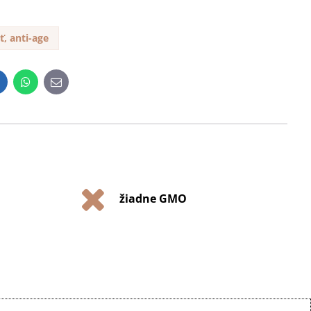
eť, anti-age
inkedIn
WhatsApp
E-
mail
žiadne GMO