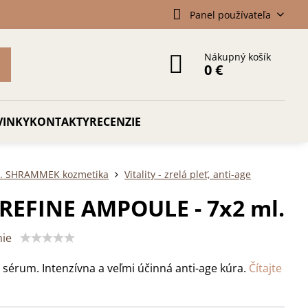
Panel používateľa
Nákupný košík
0 €
VINKY
KONTAKTY
RECENZIE
r. SHRAMMEK kozmetika
Vitality - zrelá pleť, anti-age
REFINE AMPOULE - 7x2 ml.
ie
é sérum. Intenzívna a veľmi účinná anti-age kúra.
Čítajte