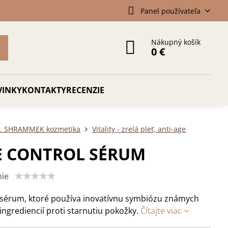
Panel používateľa
Nákupný košík
0 €
VINKY
KONTAKTY
RECENZIE
r. SHRAMMEK kozmetika
Vitality - zrelá pleť, anti-age
E CONTROL SÉRUM
ie
 sérum, ktoré používa inovatívnu symbiózu známych
ingrediencií proti starnutiu pokožky.
Čítajte viac