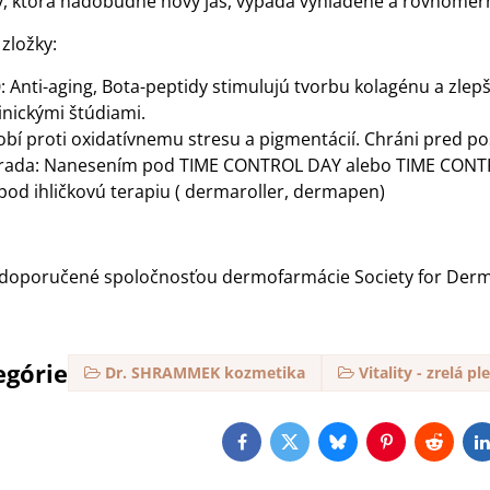
y, ktorá nadobudne nový jas, vypadá vyhladené a rovnomer
zložky:
: Anti-aging, Bota-peptidy stimulujú tvorbu kolagénu a zlepš
inickými štúdiami.
obí proti oxidatívnemu stresu a pigmentácií. Chráni pred 
 rada: Nanesením pod TIME CONTROL DAY alebo TIME CONTROL
pod ihličkovú terapiu ( dermaroller, dermapen)
e doporučené spoločnosťou dermofarmácie Society for De
egórie
Dr. SHRAMMEK kozmetika
Vitality - zrelá pl
Facebook
Twitter
Bluesky
Pinterest
Reddit
L