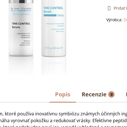
Pridať
Výrobca:
D
Popis
Recenzie
0
, ktoré používa inovatívnu symbiózu známych účinných ingre
áha vyrovnať pokožku a redukovať vrásky. Efektívne pepti