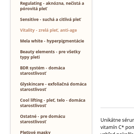
Regulating - aknózna, nečistá a
pórovitá pleť
Sensitive - suchá a citlivá pleť
Vitality - zrelá pleť, anti-age
Mela white - hyperpigmentácie
Beauty elements - pre všetky
typy pleti
BDR systém - domáca
starostlivosť
Glyskincare - exfoliačná domáca
starostlivosť
Cool lifting - pleť, telo - domáca
starostlivosť
Ostatné - pre domácu
Unikátne sérum
starostlivosť
vitamín C* pom
Pleťové masky