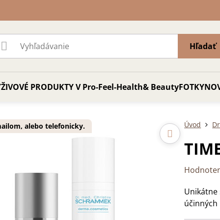
Hľadať
ŽIVOVÉ PRODUKTY V Pro-Feel-Health& Beauty
FOTKY
NO
Úvod
D
ilom, alebo telefonicky.
TIM
Hodnoten
Unikátne
účinných 