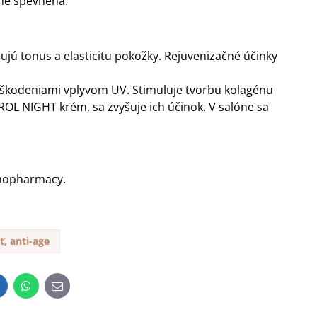
ne spevnená.
ujú tonus a elasticitu pokožky. Rejuvenizačné účinky
poškodeniami vplyvom UV. Stimuluje tvorbu kolagénu
 NIGHT krém, sa zvyšuje ich účinok. V salóne sa
rmopharmacy.
eť, anti-age
inkedIn
WhatsApp
E-
mail