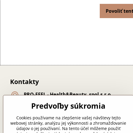
Povoliť ten
Kontakty
PRO-FEEL - Health&Beauty, spol​.s​.r​.o​.
Lúčna 24 - Nemce
Predvoľby súkromia
974 01 Banská Bystrica
majiteľka: Bc. Lichá Zuzana
Cookies používame na zlepšenie vašej návštevy tejto
webovej stránky, analýzu jej výkonnosti a zhromažďovanie
+421 918 249 313
údajov o jej používaní. Na tento účel môžeme použiť