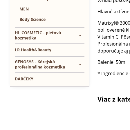
vzhľad pokožk
MEN
Hlavné aktívne 
Body Science
Matrixyl® 3000
boli overené kl
HL COSMETIC - pleťová
Vitamín C: Pôs
kozmetika
Profesionálna
LR Health&Beauty
doporučuje aj 
GENOSYS - Kórejská
Balenie: 50ml
profesionálna kozmetika
* Ingredienci
DARČEKY
Viac z kat