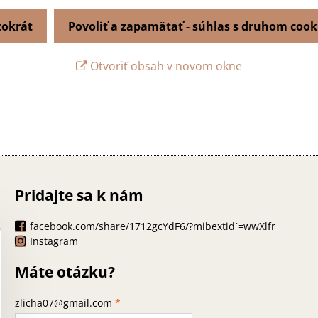
tokrát
Povoliť a zapamätať - súhlas s druhom cook
Otvoriť obsah v novom okne
Pridajte sa k nám
facebook.com/share/1712gcYdF6/?mibextid´=wwXlfr
Instagram
Máte otázku?
zlicha07@gmail.com
*