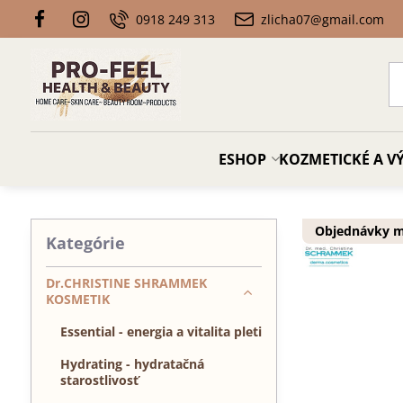
0918 249 313
zlicha07@gmail.com
ESHOP
KOZMETICKÉ A VÝ
Objednávky ma
Kategórie
Dr.CHRISTINE SHRAMMEK
KOSMETIK
Essential - energia a vitalita pleti
Hydrating - hydratačná
starostlivosť