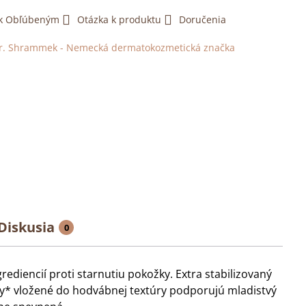
 k Obľúbeným
Otázka k produktu
Doručenia
r. Shrammek - Nemecká dermatokozmetická značka
Diskusia
0
diencií proti starnutiu pokožky. Extra stabilizovaný
dy* vložené do hodvábnej textúry podporujú mladistvý