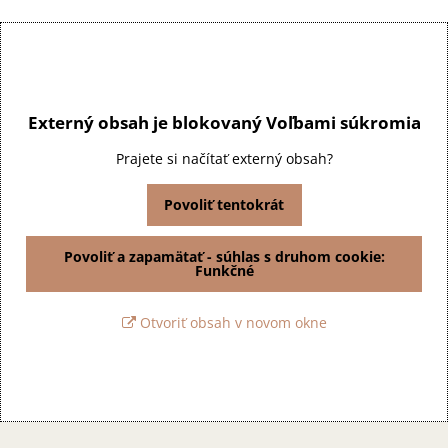
Externý obsah je blokovaný Voľbami súkromia
Prajete si načítať externý obsah?
Povoliť tentokrát
Povoliť a zapamätať - súhlas s druhom cookie:
Funkčné
Otvoriť obsah v novom okne