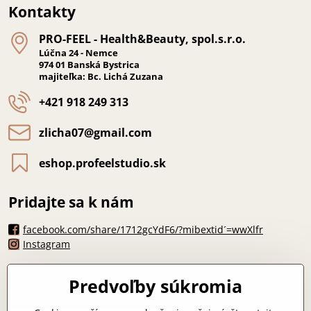
Kontakty
PRO-FEEL - Health&Beauty, spol​.s​.r​.o​.
Lúčna 24 - Nemce
974 01 Banská Bystrica
majiteľka: Bc. Lichá Zuzana
+421 918 249 313
zlicha07​@gmail​.com
eshop​.profeelstudio​.sk
Pridajte sa k nám
facebook.com/share/1712gcYdF6/?mibextid´=wwXlfr
Instagram
Máte otázku?
Predvoľby súkromia
zlicha07@gmail.com
*