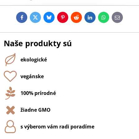
Facebook
Twitter
Bluesky
Pinterest
Reddit
LinkedIn
WhatsApp
E-
mail
Naše produkty sú
ekologické
vegánske
100% prírodné
žiadne GMO
s výberom vám radi poradíme