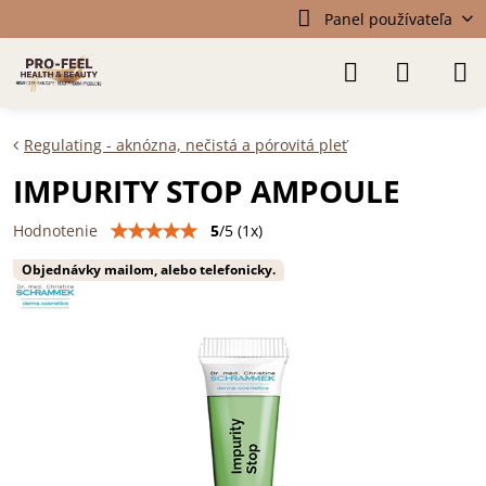
Panel používateľa
Regulating - aknózna, nečistá a pórovitá pleť
IMPURITY STOP AMPOULE
5
/
5
(
1
x)
Hodnotenie
Objednávky mailom, alebo telefonicky.