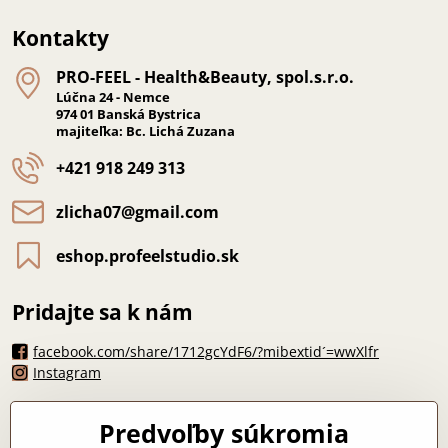
Kontakty
PRO-FEEL - Health&Beauty, spol​.s​.r​.o​.
Lúčna 24 - Nemce
974 01 Banská Bystrica
majiteľka: Bc. Lichá Zuzana
+421 918 249 313
zlicha07​@gmail​.com
eshop​.profeelstudio​.sk
Pridajte sa k nám
facebook.com/share/1712gcYdF6/?mibextid´=wwXlfr
Instagram
Máte otázku?
Predvoľby súkromia