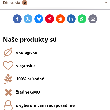
Diskusia
0
Facebook
Twitter
Bluesky
Pinterest
Reddit
LinkedIn
WhatsApp
E-
mail
Naše produkty sú
ekologické
vegánske
100% prírodné
žiadne GMO
s výberom vám radi poradíme