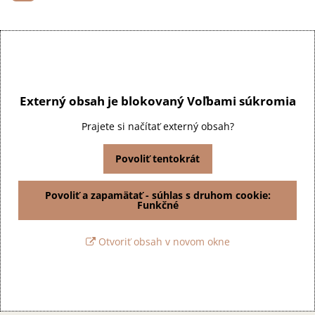
Externý obsah je blokovaný Voľbami súkromia
Prajete si načítať externý obsah?
Povoliť tentokrát
Povoliť a zapamätať - súhlas s druhom cookie:
Funkčné
Otvoriť obsah v novom okne