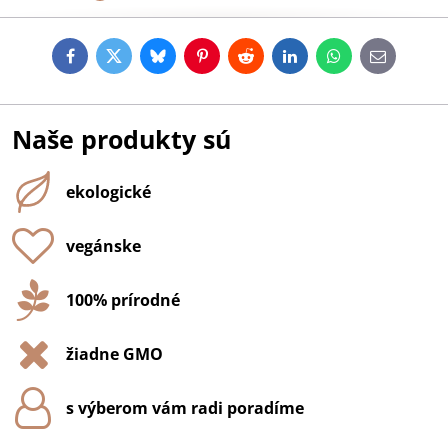
Facebook
Twitter
Bluesky
Pinterest
Reddit
LinkedIn
WhatsApp
E-
mail
Naše produkty sú
ekologické
vegánske
100% prírodné
žiadne GMO
s výberom vám radi poradíme