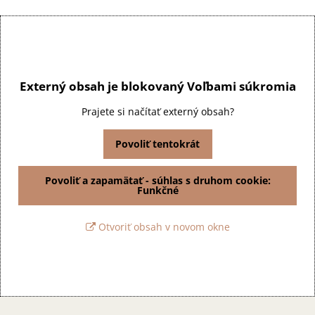
Externý obsah je blokovaný Voľbami súkromia
Prajete si načítať externý obsah?
Povoliť tentokrát
Povoliť a zapamätať - súhlas s druhom cookie:
Funkčné
Otvoriť obsah v novom okne