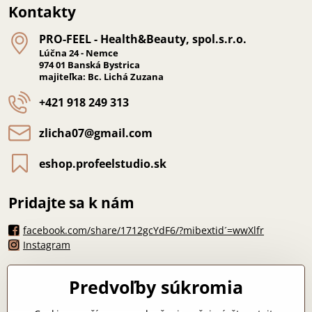
Kontakty
PRO-FEEL - Health&Beauty, spol​.s​.r​.o​.
Lúčna 24 - Nemce
974 01 Banská Bystrica
majiteľka: Bc. Lichá Zuzana
+421 918 249 313
zlicha07​@gmail​.com
eshop​.profeelstudio​.sk
Pridajte sa k nám
facebook.com/share/1712gcYdF6/?mibextid´=wwXlfr
Instagram
Máte otázku?
Predvoľby súkromia
zlicha07@gmail.com
*