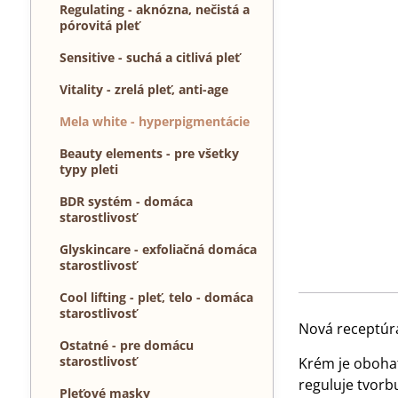
Regulating - aknózna, nečistá a
pórovitá pleť
Sensitive - suchá a citlivá pleť
Vitality - zrelá pleť, anti-age
Mela white - hyperpigmentácie
Beauty elements - pre všetky
typy pleti
BDR systém - domáca
starostlivosť
Glyskincare - exfoliačná domáca
starostlivosť
Cool lifting - pleť, telo - domáca
starostlivosť
Nová receptúra
Ostatné - pre domácu
starostlivosť
Krém je obohat
reguluje tvorb
Pleťové masky