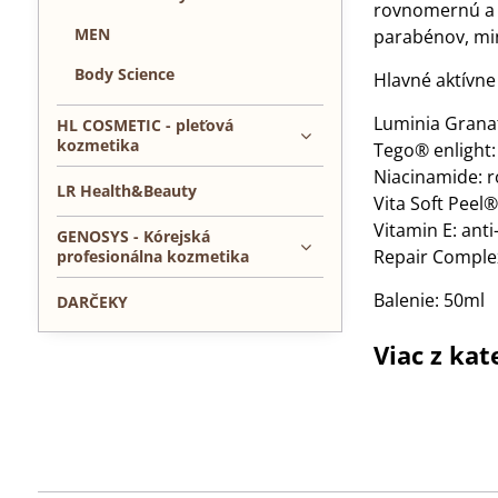
rovnomernú a ž
MEN
parabénov, min
Body Science
Hlavné aktívne 
Luminia Granat
HL COSMETIC - pleťová
kozmetika
Tego® enlight:
Niacinamide: r
LR Health&Beauty
Vita Soft Peel®
Vitamin E: ant
GENOSYS - Kórejská
Repair Complex
profesionálna kozmetika
Balenie: 50ml
DARČEKY
Viac z kat