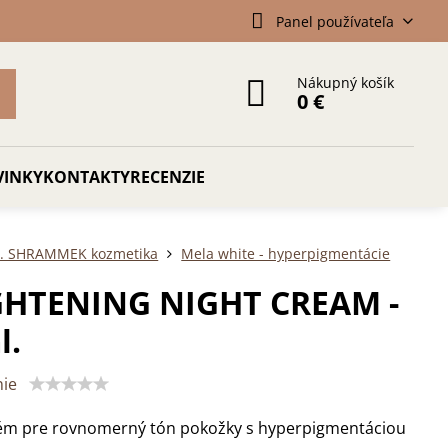
Panel používateľa
Nákupný košík
0 €
VINKY
KONTAKTY
RECENZIE
r. SHRAMMEK kozmetika
Mela white - hyperpigmentácie
GHTENING NIGHT CREAM -
l.
ie
ém pre rovnomerný tón pokožky s hyperpigmentáciou