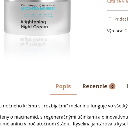
Čítajte vi
Pridať
Výrobca:
D
Popis
Recenzie
0
 nočného krému s „rozbíjačmi" melanínu funguje vo všetký
ený o niacinamid, s regeneračnými účinkami a o inovatívnu
u melanínu v počiatočnom štádiu. Kyselina jantárová a kysel