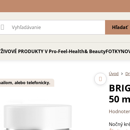
Hľadať
ŽIVOVÉ PRODUKTY V Pro-Feel-Health& Beauty
FOTKY
NO
Úvod
D
ilom, alebo telefonicky.
BRI
50 m
Hodnoten
Nočný kr