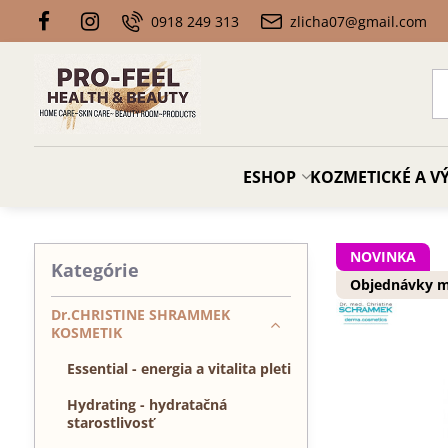
0918 249 313
zlicha07@gmail.com
ESHOP
KOZMETICKÉ A VÝ
NOVINKA
Kategórie
Objednávky ma
Dr.CHRISTINE SHRAMMEK
KOSMETIK
Essential - energia a vitalita pleti
Hydrating - hydratačná
starostlivosť