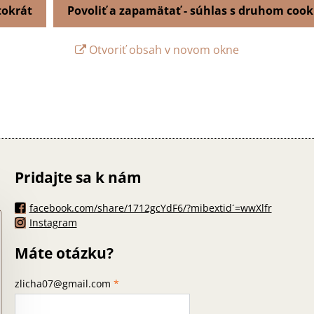
tokrát
Povoliť a zapamätať - súhlas s druhom cook
Otvoriť obsah v novom okne
Pridajte sa k nám
facebook.com/share/1712gcYdF6/?mibextid´=wwXlfr
Instagram
Máte otázku?
zlicha07@gmail.com
*