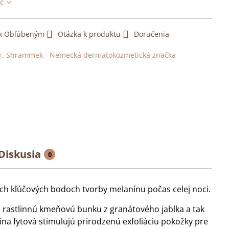
ac
 k Obľúbeným
Otázka k produktu
Doručenia
r. Shrammek - Nemecká dermatokozmetická značka
Diskusia
0
ch kľúčových bodoch tvorby melanínu počas celej noci.
 rastlinnú kmeňovú bunku z granátového jablka a tak
ina fytová stimulujú prirodzenú exfoliáciu pokožky pre