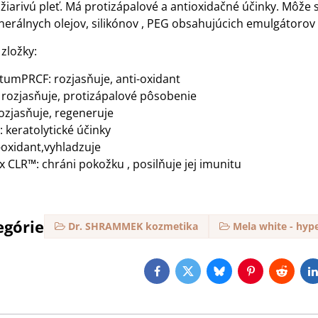
iarivú pleť. Má protizápalové a antioxidačné účinky. Môže 
erálnych olejov, silikónov , PEG obsahujúcich emulgátorov a
zložky:
umPRCF: rozjasňuje, anti-oxidant
 rozjasňuje, protizápalové pôsobenie
ozjasňuje, regeneruje
: keratolytické účinky
i-oxidant,vyhladzuje
 CLR™: chráni pokožku , posilňuje jej imunitu
egórie
Dr. SHRAMMEK kozmetika
Mela white - hyp
Facebook
Twitter
Bluesky
Pinterest
Reddit
L