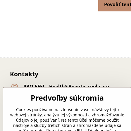
Povoliť ten
Kontakty
PRO-FEEL - Health&Beauty, spol​.s​.r​.o​.
Lúčna 24 - Nemce
Predvoľby súkromia
974 01 Banská Bystrica
majiteľka: Bc. Lichá Zuzana
Cookies používame na zlepšenie vašej návštevy tejto
webovej stránky, analýzu jej výkonnosti a zhromažďovanie
+421 918 249 313
údajov o jej používaní. Na tento účel môžeme použiť
nástroje a služby tretích strán a zhromaždené údaje sa
zlicha07​@gmail​.com
môžu preniesť k partnerom v EÚ, USA alebo iných