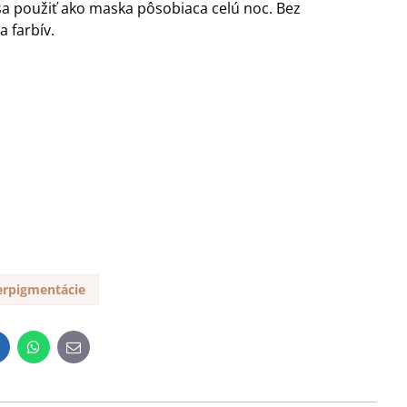
sa použiť ako maska pôsobiaca celú noc. Bez
 farbív.
erpigmentácie
inkedIn
WhatsApp
E-
mail