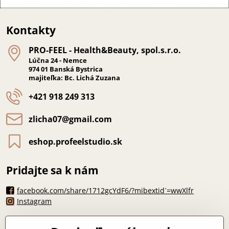
Kontakty
PRO-FEEL - Health&Beauty, spol​.s​.r​.o​.
Lúčna 24 - Nemce
974 01 Banská Bystrica
majiteľka: Bc. Lichá Zuzana
+421 918 249 313
zlicha07​@gmail​.com
eshop​.profeelstudio​.sk
Pridajte sa k nám
facebook.com/share/1712gcYdF6/?mibextid´=wwXlfr
Instagram
Máte otázku?