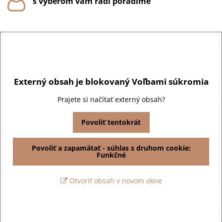
s výberom vám radi poradíme
Externý obsah je blokovaný Voľbami súkromia
Prajete si načítať externý obsah?
Povoliť tentokrát
Povoliť a zapamätať - súhlas s druhom cookie:
Funkčné
Otvoriť obsah v novom okne