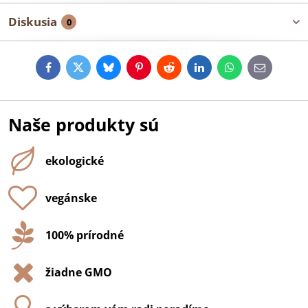
Diskusia
0
Facebook
Twitter
Bluesky
Pinterest
Reddit
LinkedIn
WhatsApp
E-
mail
Naše produkty sú
ekologické
vegánske
100% prírodné
žiadne GMO