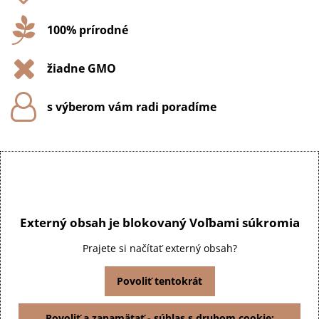
100% prírodné
žiadne GMO
s výberom vám radi poradíme
Externý obsah je blokovaný Voľbami súkromia
Prajete si načítať externý obsah?
Povoliť tentokrát
Povoliť a zapamätať - súhlas s druhom cookie: