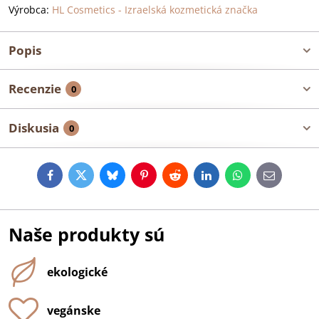
Výrobca:
HL Cosmetics - Izraelská kozmetická značka
Popis
Recenzie
0
Diskusia
0
Facebook
Twitter
Bluesky
Pinterest
Reddit
LinkedIn
WhatsApp
E-
mail
Naše produkty sú
ekologické
vegánske