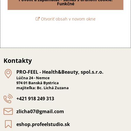
Funkčné
Otvoriť obsah v novom okne
Kontakty
PRO-FEEL - Health&Beauty, spol​.s​.r​.o​.
Lúčna 24 - Nemce
974 01 Banská Bystrica
majiteľka: Bc. Lichá Zuzana
+421 918 249 313
zlicha07​@gmail​.com
eshop​.profeelstudio​.sk