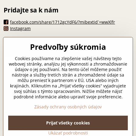
Pridajte sa k nám
facebook.com/share/1712gcYdF6/?mibextid´=wwXlfr
Instagram
Máte otázku?
Predvoľby súkromia
zlicha07@gmail.com
*
Cookies používame na zlepšenie vašej návštevy tejto
webovej stránky, analýzu jej výkonnosti a zhromažďovanie
údajov o jej používaní. Na tento účel môžeme použiť
nástroje a služby tretích strán a zhromaždené údaje sa
môžu preniesť k partnerom v EÚ, USA alebo iných
Odoslať
krajinách. Kliknutím na „Prijať všetky cookies“ vyjadrujete
svoj súhlas s týmto spracovaním. Nižšie môžete nájsť
podrobné informácie alebo upraviť svoje preferencie.
Všetko k nákupu
Zásady ochrany osobných údajov
Prijať všetky cookies
©
2026
Copyright
Predvoľby súkromia
Zásady ochrany osobných údajov
Ukázať podrobnosti
Vytvorené pomocou:
BiznisWeb.sk