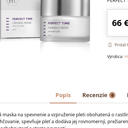
PERFECT 
66 
Pridať
Výrobca:
H
Popis
Recenzie
0
 maska na spevnenie a vzpruženie pleti obohatená o rastli
vlhčovanie, spevňuje pleť a dodáva jej rovnomerný, prežiare