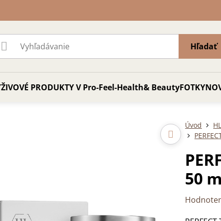
Hľadať
ŽIVOVÉ PRODUKTY V Pro-Feel-Health& Beauty
FOTKY
NO
Úvod
HL
PERFECT
PERF
50 m
Hodnoten