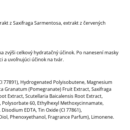
trakt z Saxifraga Sarmentosa, extrakt z červených
ka zvýši celkový hydratačný účinok. Po nanesení masky
i a uvoľnujúci účinok na tvár.
e (CI 77891), Hydrogenated Polyisobutene, Magnesium
ica Granatum (Pomegranate) Fruit Extract, Saxifraga
ot Extract, Scutellaria Baicalensis Root Extract,
e, Polysorbate 60, Ethylhexyl Methoxycinnamate,
, Disodium EDTA, Tin Oxide (CI 77861),
-Diol, Phenoxyethanol, Fragrance Parfum), Limonene.