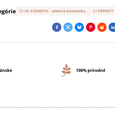
egórie
HL COSMETIC - pleťová kozmetika
PERFECT 
Facebook
Twitter
Bluesky
Pinterest
Reddit
L
ánske
100% prírodné