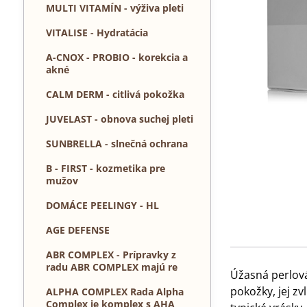
MULTI VITAMÍN - výživa pleti
VITALISE - Hydratácia
A-CNOX - PROBIO - korekcia a
akné
CALM DERM - citlivá pokožka
JUVELAST - obnova suchej pleti
SUNBRELLA - slnečná ochrana
B - FIRST - kozmetika pre
mužov
DOMÁCE PEELINGY - HL
AGE DEFENSE
ABR COMPLEX - Prípravky z
radu ABR COMPLEX majú re
Úžasná perlová
pokožky, jej z
ALPHA COMPLEX Rada Alpha
Complex je komplex s AHA