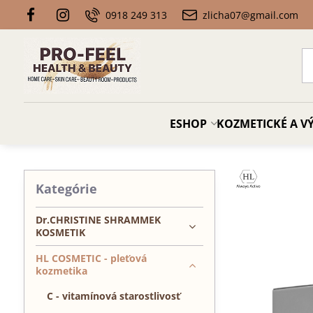
0918 249 313
zlicha07@gmail.com
ESHOP
KOZMETICKÉ A VÝ
Kategórie
Dr.CHRISTINE SHRAMMEK
KOSMETIK
HL COSMETIC - pleťová
kozmetika
C - vitamínová starostlivosť