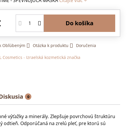
TIME - SPEVŇUJÚCA MASKA
Čítajte viac
€
Do košíka
 k Obľúbeným
Otázka k produktu
Doručenia
L Cosmetics - Izraelská kozmetická značka
Diskusia
0
nné výťažky a minerály. Zlepšuje povrchovú štruktúru
ný odtieň. Odporúčaná na zrelú pleť, pre ktorú sú