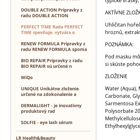
typické vrásky
DOUBLE ACTION Prípravky z
AKTÍVNE ZLOŽ
radu DOUBLE ACTION
Uhličitan hořeč
PERFECT TIME Rada PERFECT
hroznů, extrakt
TIME spevňuje, vytvára e
RENEW FORMULA Prípravky z
POZNÁMKA:
radu RENEW FORMULA spoma
Pod masku môže
BIO REPAIR Prípravky z radu
si skúste pohod
BIO REPAIR sú určené n
ZLOŽENIE
WiQo
Water (Aqua), 
UNIQUE Unikátne zloženie
určené na zdokonalenie a
Carbonate, Gly
Sarmentosa Exrt
DERMALIGHT - je inovatívny
Polysorbate 20
produktový rad
Methylcellulose
SOLFIE - eye lash sérum
Ethylhexylglyc
LR Health&Beauty