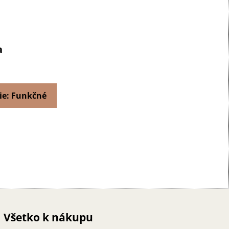
a
ie: Funkčné
Všetko k nákupu