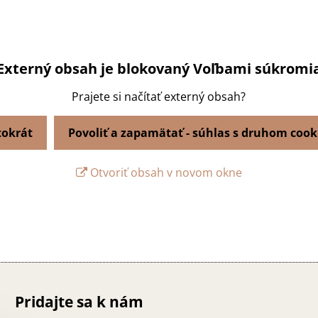
Externý obsah je blokovaný Voľbami súkromi
Prajete si načítať externý obsah?
tokrát
Povoliť a zapamätať - súhlas s druhom cook
Otvoriť obsah v novom okne
Pridajte sa k nám