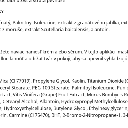
, ochabnutosť a strata pevnosti.
KY
natý, Palmitoyl Isoleucine, extrakt z granátového jablka, ex
 z moruše, extrakt Scutellaria baicalensis, alantoin.
te naviac naniesť krém alebo sérum. V tejto aplikácii mas
lne ľahnúť a udržať tvár v pokoji, aby sa upevnil vyhladzujúc
Mica (CI 77019), Propylene Glycol, Kaolin, Titanium Dioxid
ceryl Stearate, PEG-100 Stearate, Palmitoyl Isoleucine, Pun
act, Vitis Vinifera (Grape) Fruit Extract, Morus Bombycis Ro
, Cetearyl Alcohol, Allantoin, Hydroxypropyl Methylcellulos
, Hydroxyethylcellulose, Butylene Glycol, Ethylhexylglycerin
erin, Carmine (CI 75470), BHT, 2-Bromo-2-Nitropropane-1, 3