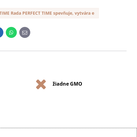
TIME Rada PERFECT TIME spevňuje, vytvára e
inkedIn
WhatsApp
E-
mail
žiadne GMO