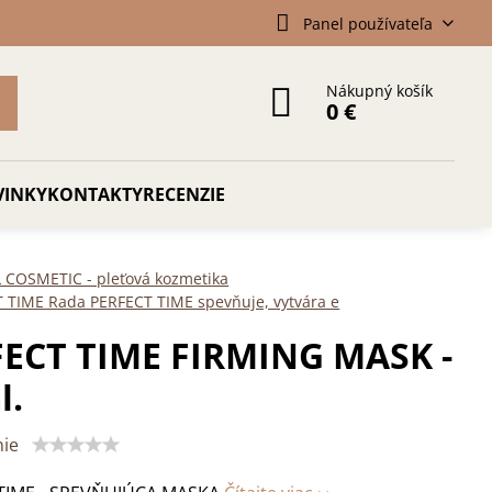
Panel používateľa
Nákupný košík
0 €
VINKY
KONTAKTY
RECENZIE
 COSMETIC - pleťová kozmetika
 TIME Rada PERFECT TIME spevňuje, vytvára e
ECT TIME FIRMING MASK -
l.
ie