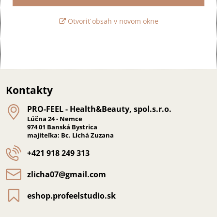
Otvoriť obsah v novom okne
Kontakty
PRO-FEEL - Health&Beauty, spol​.s​.r​.o​.
Lúčna 24 - Nemce
974 01 Banská Bystrica
majiteľka: Bc. Lichá Zuzana
+421 918 249 313
zlicha07​@gmail​.com
eshop​.profeelstudio​.sk