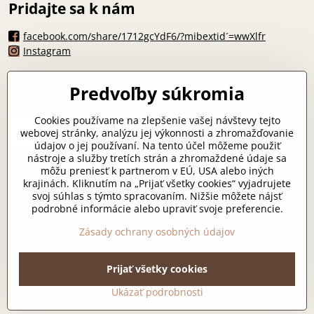
Pridajte sa k nám
facebook.com/share/1712gcYdF6/?mibextid´=wwXlfr
Instagram
Máte otázku?
Predvoľby súkromia
zlicha07@gmail.com
*
Cookies používame na zlepšenie vašej návštevy tejto
webovej stránky, analýzu jej výkonnosti a zhromažďovanie
údajov o jej používaní. Na tento účel môžeme použiť
nástroje a služby tretích strán a zhromaždené údaje sa
môžu preniesť k partnerom v EÚ, USA alebo iných
Odoslať
krajinách. Kliknutím na „Prijať všetky cookies“ vyjadrujete
svoj súhlas s týmto spracovaním. Nižšie môžete nájsť
podrobné informácie alebo upraviť svoje preferencie.
Všetko k nákupu
Zásady ochrany osobných údajov
Prijať všetky cookies
©
2026
Copyright
Predvoľby súkromia
Zásady ochrany osobných údajov
Ukázať podrobnosti
Vytvorené pomocou:
BiznisWeb.sk