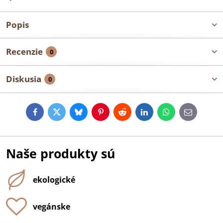
Popis
Recenzie
0
Diskusia
0
Facebook
Twitter
Bluesky
Pinterest
Reddit
LinkedIn
WhatsApp
E-
mail
Naše produkty sú
ekologické
vegánske