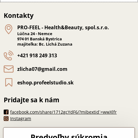
Kontakty
PRO-FEEL - Health&Beauty, spol​.s​.r​.o​.
Lúčna 24 - Nemce
974 01 Banská Bystrica
majiteľka: Bc. Lichá Zuzana
+421 918 249 313
zlicha07​@gmail​.com
eshop​.profeelstudio​.sk
Pridajte sa k nám
facebook.com/share/1712gcYdF6/?mibextid´=wwXlfr
Instagram
Máte otázku?
Predvoľby súkromia