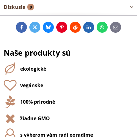
Diskusia
0
Facebook
Twitter
Bluesky
Pinterest
Reddit
LinkedIn
WhatsApp
E-
mail
Naše produkty sú
ekologické
vegánske
100% prírodné
žiadne GMO
s výberom vám radi poradíme