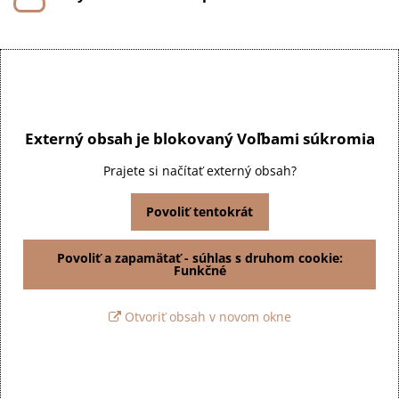
Externý obsah je blokovaný Voľbami súkromia
Prajete si načítať externý obsah?
Povoliť tentokrát
Povoliť a zapamätať - súhlas s druhom cookie:
Funkčné
Otvoriť obsah v novom okne